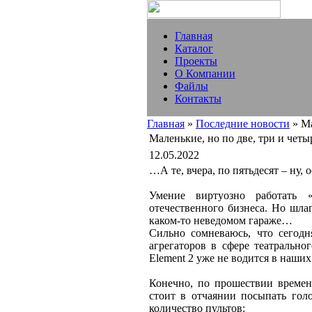
Главная
Каталог
Проекты
О Компании
Файлы
Контакты
Главная
»
Последние новости
» Ма
Маленькие, но по две, три и чет
12.05.2022
…А те, вчера, по пятьдесят – ну,
Умение виртуозно работать 
отечественного бизнеса. Но шла
каком-то неведомом гараже…
Сильно сомневаюсь, что сегодня
агрегаторов в сфере театрально
Element 2 уже не водится в наших
Конечно, по прошествии времени
стоит в отчаянии посыпать гол
количество пультов: