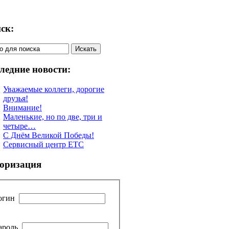
ск:
ледние новости:
Уважаемые коллеги, дорогие
друзья!
Внимание!
Маленькие, но по две, три и
четыре…
С Днём Великой Победы!
Сервисный центр ETC
оризация
огин
ароль