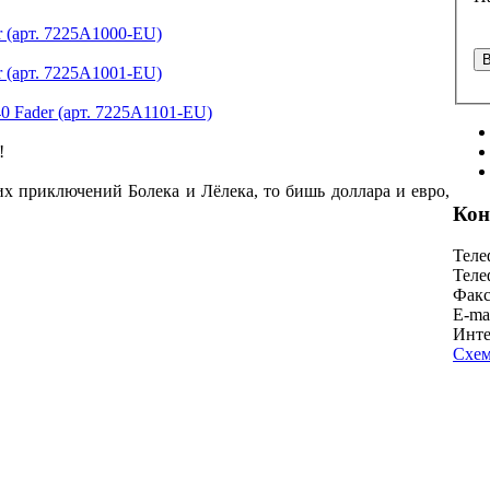
r (арт. 7225A1000-EU)
r (арт. 7225A1001-EU)
0 Fader (арт. 7225A1101-EU)
!
их приключений Болека и Лёлека, то бишь доллара и евро,
Кон
Теле
Теле
Факс
E-ma
Инте
Схем