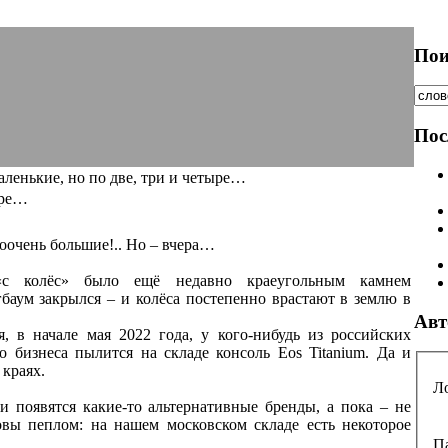
Пои
Пос
ленькие, но по две, три и четыре…
ыре…
 ооочень большие!.. Но – вчера…
«с колёс» было ещё недавно краеугольным камнем
гбаум закрылся – и колёса постепенно врастают в землю в
Авт
, в начале мая 2022 года, у кого-нибудь из российских
го бизнеса пылится на складе консоль Eos Titanium. Да и
 краях.
Л
 появятся какие-то альтернативные бренды, а пока – не
овы пеплом: на нашем московском складе есть некоторое
П