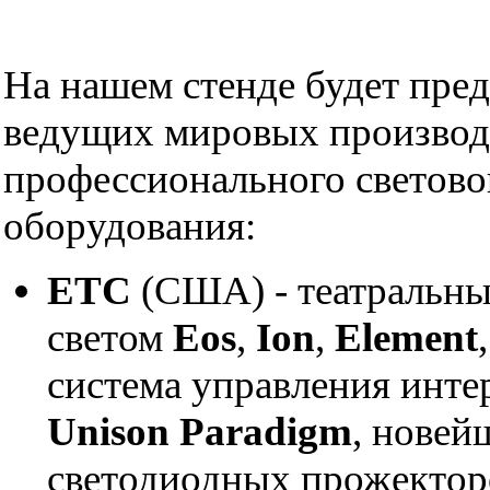
На нашем стенде будет пре
ведущих мировых производ
профессионального световог
оборудования:
ETC
(США) - театральны
светом
Eos
,
Ion
,
Element
система управления инт
Unison Paradigm
, новей
светодиодных прожекто