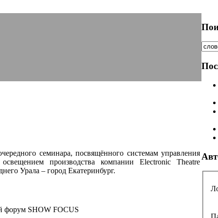
Пои
Пос
очередного семинара, посвящённого системам управления
Авт
освещением производства компании Electronic Theatre
еднего Урала – город Екатеринбург.
Л
ый форум SHOW FOCUS
П