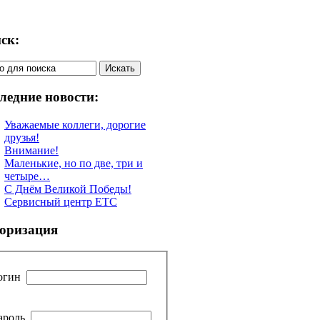
ск:
ледние новости:
Уважаемые коллеги, дорогие
друзья!
Внимание!
Маленькие, но по две, три и
четыре…
С Днём Великой Победы!
Сервисный центр ETC
оризация
огин
ароль