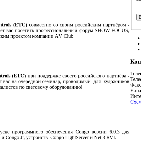
ntrols (ETC)
совместно со своим российским партнёром -
шает вас посетить профессиональный форум SHOW FOCUS,
ским проектом компании АV Club.
Кон
Теле
ntrols (ETC)
при поддержке своего российского партнёра -
Теле
ет вас на очередной семинар, проводимый для художников
Факс
циалистов по световому оборудованию!
E-ma
Инте
Схем
ске программного обеспечения Congo версии 6.0.3 для
и Congo Jr, устройств Congo LightServer и Net 3 RVI.