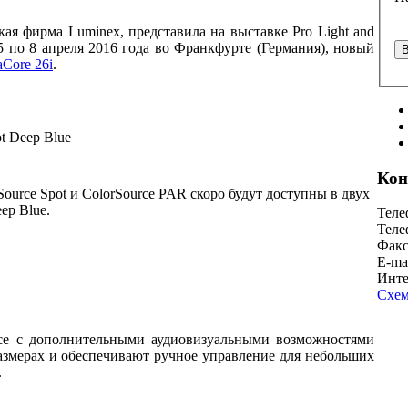
ская фирма
Luminex
, представила на выставке Pro Light and
5 по 8 апреля 2016 года во Франкфурте (Германия), новый
aCore 26i
.
t Deep Blue
Кон
ource Spot
и
ColorSource
PAR
скоро будут доступны в двух
ep Blue.
Теле
Теле
Факс
E-ma
Инте
Схем
ce
с дополнительными аудиовизуальными возможностями
азмерах и обеспечивают ручное управление для небольших
.