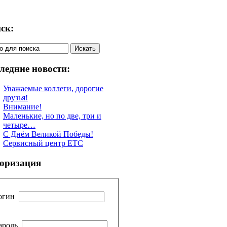
ск:
ледние новости:
Уважаемые коллеги, дорогие
друзья!
Внимание!
Маленькие, но по две, три и
четыре…
С Днём Великой Победы!
Сервисный центр ETC
оризация
огин
ароль