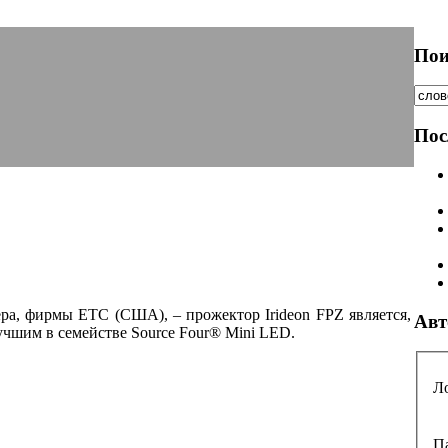
Пои
Пос
ёра, фирмы
ЕТС
(США), – прожектор
Irideon FPZ
является,
Авт
учшим в семействе Source Four® Mini LED.
Л
П