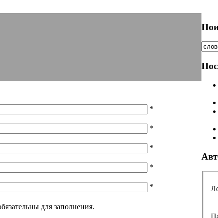
Пои
Пос
*
*
*
Авт
*
*
Л
 обязательны для заполнения.
П