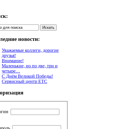
ск:
ледние новости:
Уважаемые коллеги, дорогие
друзья!
Внимание!
Маленькие, но по две, три и
четыре…
С Днём Великой Победы!
Сервисный центр ETC
оризация
огин
ароль