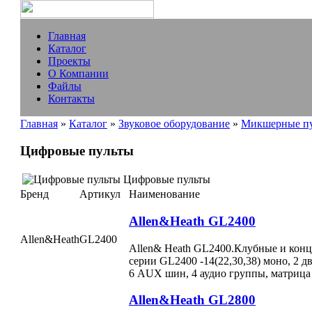
Главная
Каталог
Проекты
О Компании
Файлы
Контакты
Главная
»
Каталог
»
Звуковое оборудование
»
Микшерные п
Цифровые пульты
Цифровые пульты
Бренд
Артикул
Наименование
Allen&Heath GL2400
Allen&Heath
GL2400
Allen& Heath GL2400.Клубные и кон
серии GL2400 -14(22,30,38) моно, 2 д
6 AUX шин, 4 аудио группы, матрица
Allen&Heath GL2800