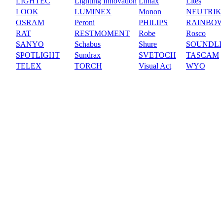
LIGHTEC
Lighting Innovation
Limax
Lites
LOOK
LUMINEX
Monon
NEUTRI
OSRAM
Peroni
PHILIPS
RAINBO
RAT
RESTMOMENT
Robe
Rosco
SANYO
Schabus
Shure
SOUNDL
SPOTLIGHT
Sundrax
SVETOCH
TASCAM
TELEX
TORCH
Visual Act
WYO