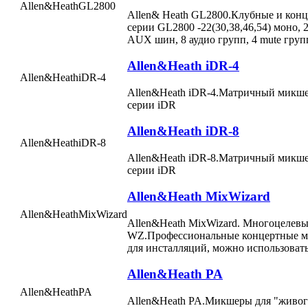
Allen&Heath
GL2800
Allen& Heath GL2800.Клубные и кон
серии GL2800 -22(30,38,46,54) моно, 2
AUX шин, 8 аудио групп, 4 mute гру
Allen&Heath iDR-4
Allen&Heath
iDR-4
Allen&Heath iDR-4.Матричный микше
серии iDR
Allen&Heath iDR-8
Allen&Heath
iDR-8
Allen&Heath iDR-8.Матричный микше
серии iDR
Allen&Heath MixWizard
Allen&Heath
MixWizard
Allen&Heath MixWizard. Многоцелев
WZ.Профессиональные концертные м
для инсталляций, можно использоват
Allen&Heath PA
Allen&Heath
PA
Allen&Heath PA.Микшеры для "живого