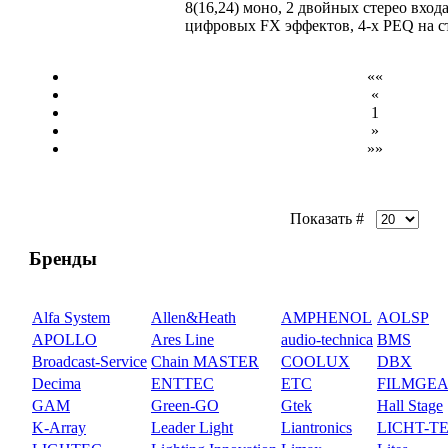
8(16,24) моно, 2 двойных стерео вхо
цифровых FX эффектов, 4-х PEQ на с
««
«
1
»
»»
Показать #
Бренды
Alfa System
Allen&Heath
AMPHENOL
AOLSP
APOLLO
Ares Line
audio-technica
BMS
Broadcast-Service
Chain MASTER
COOLUX
DBX
Decima
ENTTEC
ETC
FILMGE
GAM
Green-GO
Gtek
Hall Stage
K-Array
Leader Light
Liantronics
LICHT-T