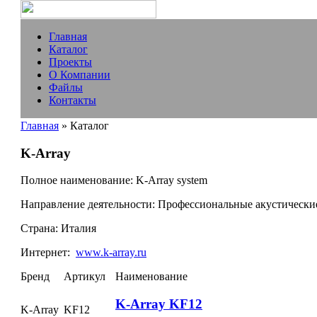
Главная
Каталог
Проекты
О Компании
Файлы
Контакты
Главная
» Каталог
K-Array
Полное наименование:
K-Array system
Направление деятельности:
Профессиональные акустические
Страна:
Италия
Интернет:
www.k-array.ru
Бренд
Артикул
Наименование
K-Array KF12
K-Array
KF12