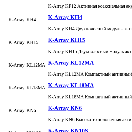
K-Array KF12 Активная коаксиальная ак
K-Array KH4
K-Array
KH4
K-Array KH4 Двухполосный модуль акти
K-Array KH15
K-Array
KH15
K-Array KH15 Двухполосный модуль акт
K-Array KL12MA
K-Array
KL12MA
K-Array KL12MA Компактный активный
K-Array KL18MA
K-Array
KL18MA
K-Array KL18MA Компактный активный
K-Array KN6
K-Array
KN6
K-Array KN6 Высокотехнологичная акти
K-Array KN10S