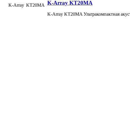
K-Array KT20MA
K-Array
KT20MA
K-Array KT20MA Ультракомпактная акус