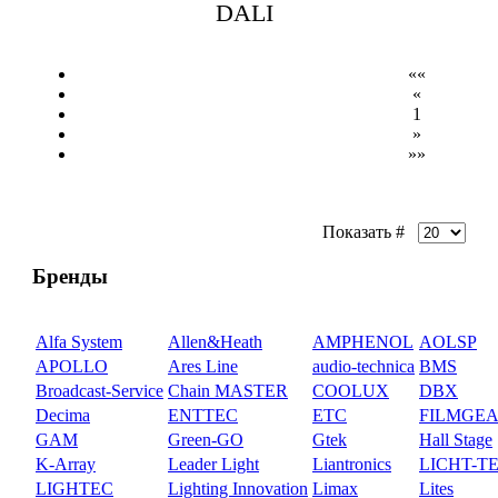
DALI
««
«
1
»
»»
Показать #
Бренды
Alfa System
Allen&Heath
AMPHENOL
AOLSP
APOLLO
Ares Line
audio-technica
BMS
Broadcast-Service
Chain MASTER
COOLUX
DBX
Decima
ENTTEC
ETC
FILMGE
GAM
Green-GO
Gtek
Hall Stage
K-Array
Leader Light
Liantronics
LICHT-T
LIGHTEC
Lighting Innovation
Limax
Lites