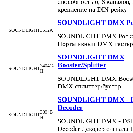
способностью, 6 каналов,
крепление на DIN-рейку
SOUNDLIGHT DMX Poсk
SOUNDLIGHT
3512A
SOUNDLIGHT DMX Poсket
Портативный DMX тесте
SOUNDLIGHT DMX
Booster/Splitter
3404C-
SOUNDLIGHT
H
SOUNDLIGHT DMX Booster/
DMX-сплиттер/бустер
SOUNDLIGHT DMX - D
Decoder
3804B-
SOUNDLIGHT
H
SOUNDLIGHT DMX - DSI
Decoder Декодер сигнала 