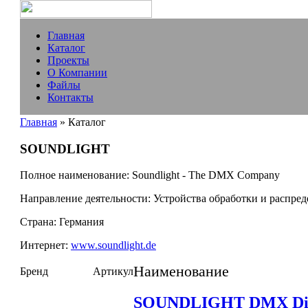
Главная
Каталог
Проекты
О Компании
Файлы
Контакты
Главная
» Каталог
SOUNDLIGHT
Полное наименование:
Soundlight - The DMX Company
Направление деятельности:
Устройства обработки и распред
Страна:
Германия
Интернет:
www.soundlight.de
Наименование
Бренд
Артикул
SOUNDLIGHT DMX D