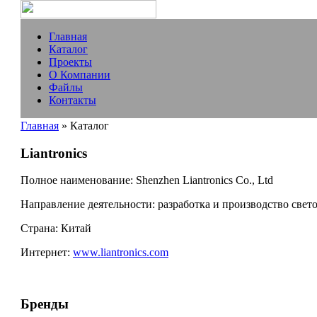
Главная
Каталог
Проекты
О Компании
Файлы
Контакты
Главная
» Каталог
Liantronics
Полное наименование:
Shenzhen Liantronics Co., Ltd
Направление деятельности:
разработка и производство свет
Страна:
Китай
Интернет:
www.liantronics.com
Бренды