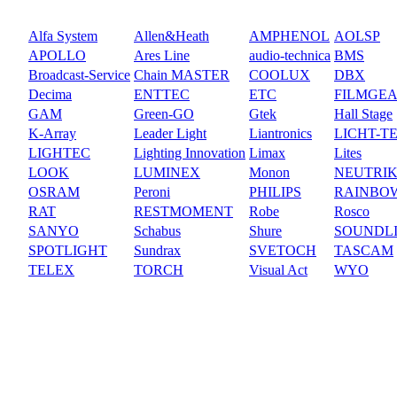
Alfa System
Allen&Heath
AMPHENOL
AOLSP
APOLLO
Ares Line
audio-technica
BMS
Broadcast-Service
Chain MASTER
COOLUX
DBX
Decima
ENTTEC
ETC
FILMGE
GAM
Green-GO
Gtek
Hall Stage
K-Array
Leader Light
Liantronics
LICHT-T
LIGHTEC
Lighting Innovation
Limax
Lites
LOOK
LUMINEX
Monon
NEUTRI
OSRAM
Peroni
PHILIPS
RAINBO
RAT
RESTMOMENT
Robe
Rosco
SANYO
Schabus
Shure
SOUNDL
SPOTLIGHT
Sundrax
SVETOCH
TASCAM
TELEX
TORCH
Visual Act
WYO