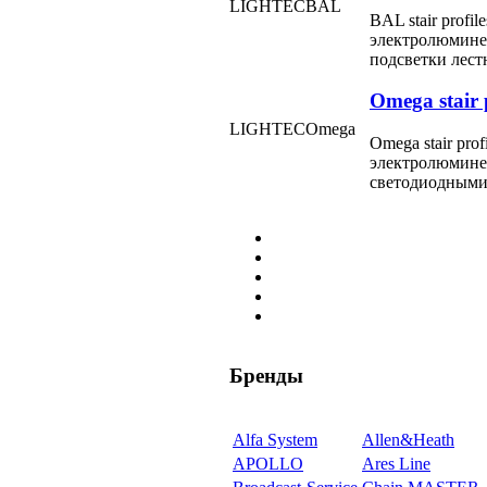
LIGHTEC
BAL
BAL stair prof
электролюмине
подсветки лес
Omega stair p
LIGHTEC
Omega
Omega stair pr
электролюминес
светодиодными
Бренды
Alfa System
Allen&Heath
APOLLO
Ares Line