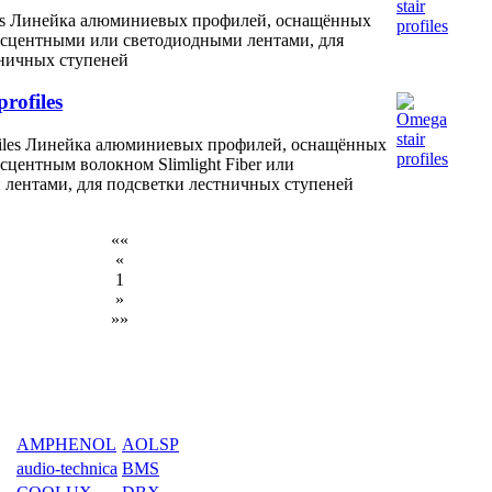
iles Линейка алюминиевых профилей, оснащённых
сцентными или светодиодными лентами, для
тничных ступеней
rofiles
ofiles Линейка алюминиевых профилей, оснащённых
центным волокном Slimlight Fiber или
 лентами, для подсветки лестничных ступеней
««
«
1
»
»»
AMPHENOL
AOLSP
audio-technica
BMS