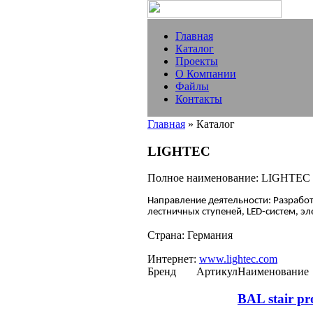
Главная
Каталог
Проекты
О Компании
Файлы
Контакты
Главная
» Каталог
LIGHTEC
Полное наименование:
LIGHTEC
Направление деятельности:
Разработ
л
естничных ступеней, LED-систем, э
л
Страна:
Германия
Интернет:
www.lightec.com
Бренд
Артикул
Наименование
BAL stair pro