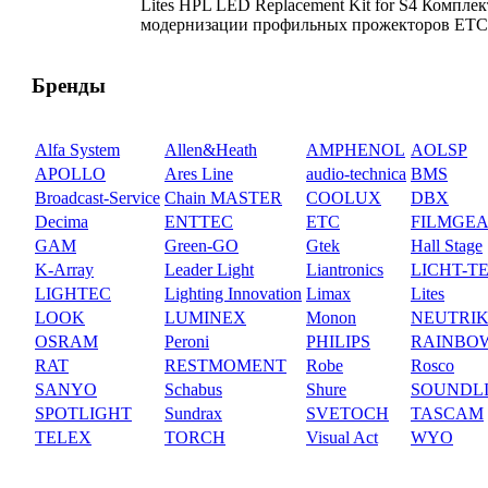
Lites HPL LED Replacement Kit for S4 Комплек
модернизации профильных прожекторов ET
Бренды
Alfa System
Allen&Heath
AMPHENOL
AOLSP
APOLLO
Ares Line
audio-technica
BMS
Broadcast-Service
Chain MASTER
COOLUX
DBX
Decima
ENTTEC
ETC
FILMGE
GAM
Green-GO
Gtek
Hall Stage
K-Array
Leader Light
Liantronics
LICHT-T
LIGHTEC
Lighting Innovation
Limax
Lites
LOOK
LUMINEX
Monon
NEUTRI
OSRAM
Peroni
PHILIPS
RAINBO
RAT
RESTMOMENT
Robe
Rosco
SANYO
Schabus
Shure
SOUNDL
SPOTLIGHT
Sundrax
SVETOCH
TASCAM
TELEX
TORCH
Visual Act
WYO