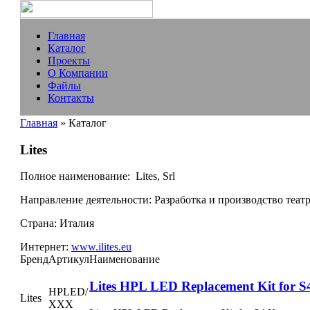
Главная
Каталог
Проекты
О Компании
Файлы
Контакты
Главная
» Каталог
Lites
Полное наименование:
Lites, Srl
Направление деятельности:
Разработка и производство теа
Страна:
Италия
Интернет:
www.ilites.eu
Бренд
Артикул
Наименование
Lites HPL LED Replacement Kit for S
HPLED/
Lites
ХХХ