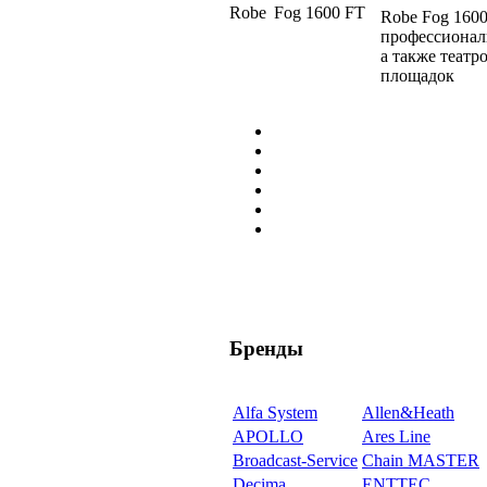
Robe
Fog 1600 FT
Robe Fog 160
профессионал
а также театр
площадок
Бренды
Alfa System
Allen&Heath
APOLLO
Ares Line
Broadcast-Service
Chain MASTER
Decima
ENTTEC