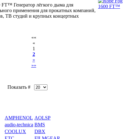
0 FT™ Генератор лёгкого дыма для
ьного применения для прокатных компаний,
ов, ТВ студий и крупных концертных
««
«
1
2
»
»»
Показать #
AMPHENOL
AOLSP
audio-technica
BMS
COOLUX
DBX
ETC
FILMGEAR