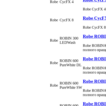
Robe
CycFX 4
Robe CycFX 
Robe CycF
Robe
CycFX 8
Robe CycFX 
Robe ROB
ROBIN 300
Robe
LEDWash
Robe ROBIN®
полного вра
Robe ROBI
ROBIN 600
Robe
PureWhite DL
Robe ROBIN® 
полного вра
Robe ROBI
ROBIN 600
Robe
PureWhite SW
Robe ROBIN® 
полного вра
Robe ROB
ROBIN 600