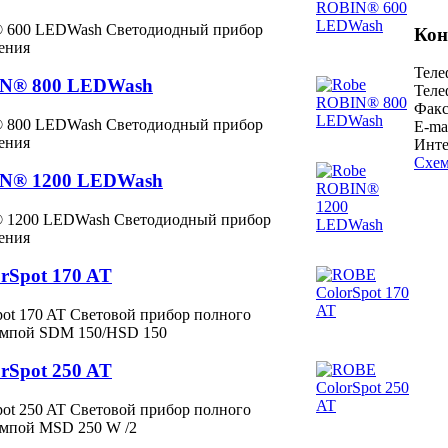
 600 LEDWash Светодиодный прибор
Кон
щения
Теле
IN® 800 LEDWash
Теле
Факс
 800 LEDWash Светодиодный прибор
E-ma
щения
Инте
Схем
N® 1200 LEDWash
 1200 LEDWash Светодиодный прибор
щения
rSpot 170 AT
ot 170 AT Световой прибор полного
ампой SDM 150/HSD 150
rSpot 250 AT
ot 250 AT Световой прибор полного
ампой MSD 250 W /2