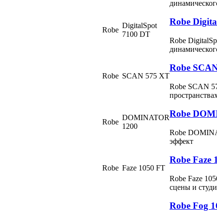
динамическог
Robe Digit
DigitalSpot
Robe
7100 DT
Robe Digital
динамическог
Robe SCAN
Robe
SCAN 575 XT
Robe SCAN 57
пространствах
Robe DOM
DOMINATOR
Robe
1200
Robe DOMINA
эффект
Robe Faze
Robe
Faze 1050 FT
Robe Faze 10
сцены и студ
Robe Fog 