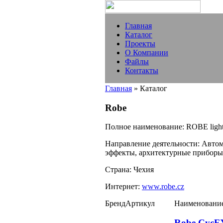
Главная
Каталог
Проекты
О Компании
Файлы
Контакты
Главная
» Каталог
Robe
Полное наименование:
ROBE light
Направление деятельности:
Автом
эффекты, архитектурные прибор
Страна:
Чехия
Интернет:
www.robe.cz
Бренд
Артикул
Наименовани
Robe CycF