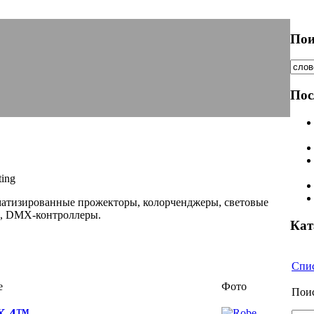
Пои
Пос
ing
атизированные прожекторы, колорченджеры, световые
ы, DMX-контроллеры.
Кат
Спис
е
Фото
Поис
X 4™