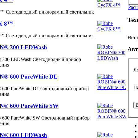
Рас
4™ Светодиодный циклорамный светильник
Тех
X 8™
8™ Светодиодный циклорамный светильник
Нет 
IN® 300 LEDWash
Авт
 300 LEDWash Светодиодный прибор
щения
Л
N® 600 PureWhite DL
П
600 PureWhite DL Светодиодный прибор
щения
N® 600 PureWhite SW
600 PureWhite SW Светодиодный прибор
щения
IN® 600 LEDWash