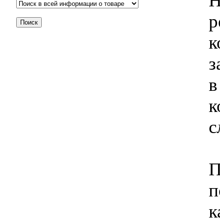
Н
р
к
з
в
к
с
П
п
к