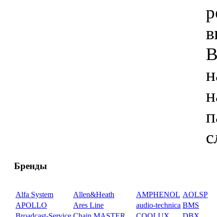
р
в
В
н
н
п
с
Бренды
Alfa System
Allen&Heath
AMPHENOL
AOLSP
APOLLO
Ares Line
audio-technica
BMS
Broadcast-Service
Chain MASTER
COOLUX
DBX