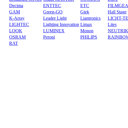
Decima
ENTTEC
ETC
FILMGE
GAM
Green-GO
Gtek
Hall Stage
K-Array
Leader Light
Liantronics
LICHT-T
LIGHTEC
Lighting Innovation
Limax
Lites
LOOK
LUMINEX
Monon
NEUTRI
OSRAM
Peroni
PHILIPS
RAINBO
RAT