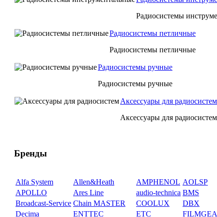
Радиосистемы инструм
Радиосистемы петличные
Радиосистемы петличные
Радиосистемы ручные
Радиосистемы ручные
Аксессуары для радиосистем
Аксессуары для радиосистем
Бренды
Alfa System
Allen&Heath
AMPHENOL
AOLSP
APOLLO
Ares Line
audio-technica
BMS
Broadcast-Service
Chain MASTER
COOLUX
DBX
Decima
ENTTEC
ETC
FILMGE