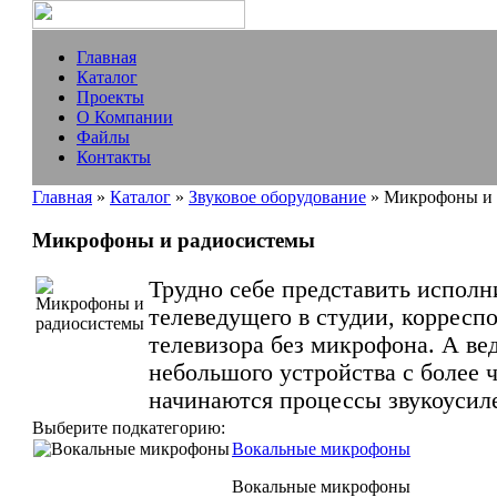
Главная
Каталог
Проекты
О Компании
Файлы
Контакты
Главная
»
Каталог
»
Звуковое оборудование
» Микрофоны и 
Микрофоны и радиосистемы
Трудно себе представить исполн
телеведущего в студии, корресп
телевизора без микрофона. А вед
небольшого устройства с более 
начинаются процессы звукоусиле
Выберите подкатегорию:
Вокальные микрофоны
Вокальные микрофоны