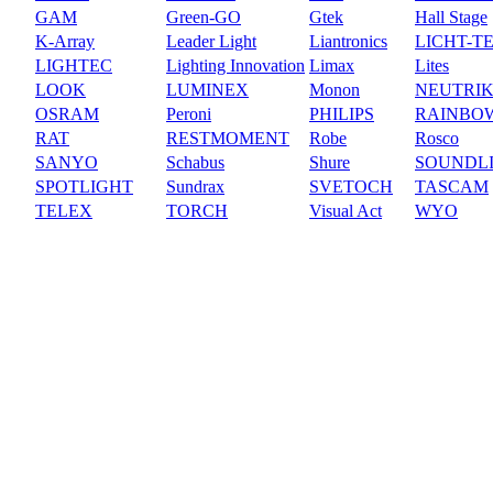
GAM
Green-GO
Gtek
Hall Stage
K-Array
Leader Light
Liantronics
LICHT-T
LIGHTEC
Lighting Innovation
Limax
Lites
LOOK
LUMINEX
Monon
NEUTRI
OSRAM
Peroni
PHILIPS
RAINBO
RAT
RESTMOMENT
Robe
Rosco
SANYO
Schabus
Shure
SOUNDL
SPOTLIGHT
Sundrax
SVETOCH
TASCAM
TELEX
TORCH
Visual Act
WYO