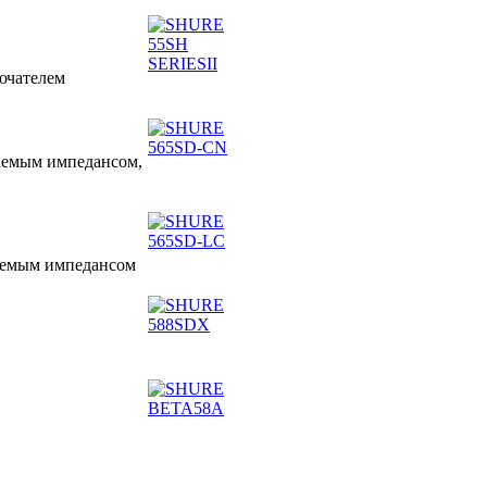
ючателем
аемым импедансом,
аемым импедансом