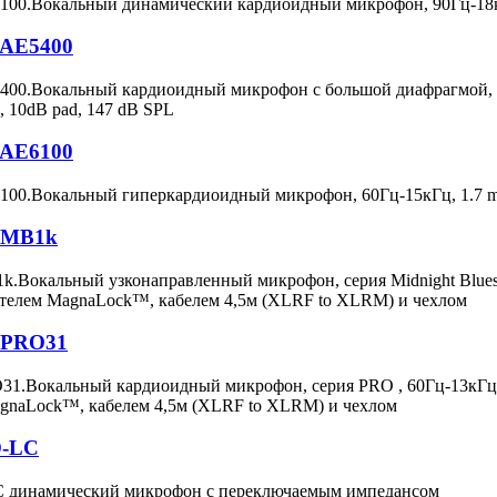
E4100.Вокальный динамический кардиоидный микрофон, 90Гц-18
a AE5400
E5400.Вокальный кардиоидный микрофон с большой диафрагмой, 
, 10dB pad, 147 dB SPL
a AE6100
E6100.Вокальный гиперкардиоидный микрофон, 60Гц-15кГц, 1.7
a MB1k
B1k.Вокальный узконаправленный микрофон, серия Midnight Blues
ателем MagnaLock™, кабелем 4,5м (XLRF to XLRM) и чехлом
a PRO31
RO31.Вокальный кардиоидный микрофон, серия PRO , 60Гц-13кГц,
gnaLock™, кабелем 4,5м (XLRF to XLRM) и чехлом
D-LC
динамический микрофон с переключаемым импедансом