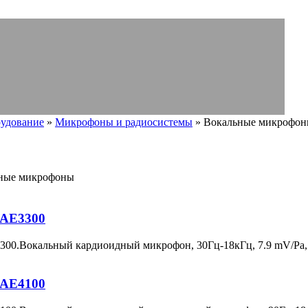
рудование
»
Микрофоны и радиосистемы
» Вокальные микрофо
ные микрофоны
a AE3300
E3300.Вокальный кардиоидный микрофон, 30Гц-18кГц, 7.9 mV/Pa,
a AE4100