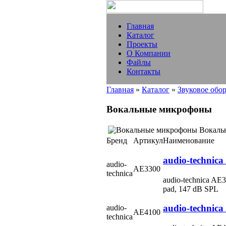
Главная
Каталог
Проекты
О Компании
Файлы
Контакты
Главная
»
Каталог
»
Звуковое обо
Вокальные микрофоны
Вокаль
Бренд
Артикул
Наименование
audio-technic
audio-
AE3300
technica
audio-technica A
pad, 147 dB SPL
audio-technic
audio-
AE4100
technica