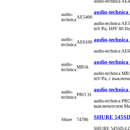
audio-technica A
audio-technic
audio-
AE5400
technica
audio-technica A
mV/Pa, HPF 80 Hz
audio-technic
audio-
AE6100
technica
audio-technica A
audio-technic
audio-
MB1k
technica
audio-technica M
mV/Pa, c выключ
audio-technic
audio-
PRO 31
technica
audio-technica P
выключателем Ma
SHURE 545S
Shure
74786
SHURE 545SD-LC 