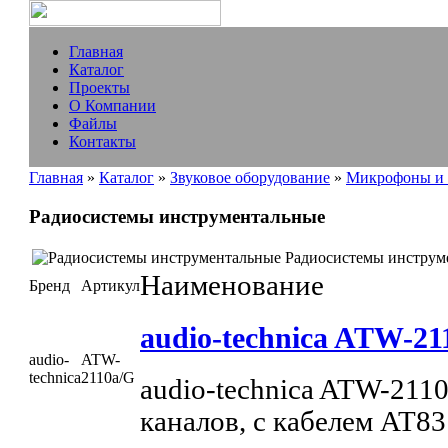
Главная
Каталог
Проекты
О Компании
Файлы
Контакты
Главная
»
Каталог
»
Звуковое оборудование
»
Микрофоны и 
Радиосистемы инструментальные
Радиосистемы инструм
Наименование
Бренд
Артикул
audio-technica ATW-21
audio-
ATW-
technica
2110a/G
audio-technica ATW-211
каналов, с кабелем AT83