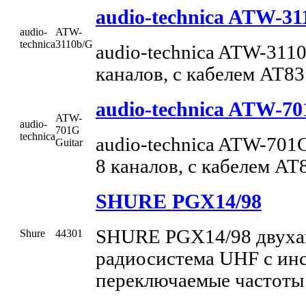
audio-technica ATW-31
audio-
ATW-
technica
3110b/G
audio-technica ATW-311
каналов, с кабелем AT83
audio-technica ATW-70
ATW-
audio-
701G
technica
audio-technica ATW-701G
Guitar
8 каналов, с кабелем AT
SHURE PGX14/98
SHURE PGX14/98 двухан
Shure
44301
радиосистема UHF с инст
переключаемые частот