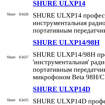
SHURE ULXP14
SHURE ULXP14 професс
Shure
63428
инструментальная ради
портативным передатч
SHURE ULXP14/98H
SHURE ULXP14/98H про
Shure
63437
'инструментальная' рад
портативным передатчи
микрофоном Beta 98H/
SHURE ULXP14D
SHURE ULXP14D профес
Shure
63435