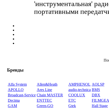
'инструментальная' рад
портативными передат
По
Бренды
Alfa System
Allen&Heath
AMPHENOL
AOLSP
APOLLO
Ares Line
audio-technica
BMS
Broadcast-Service
Chain MASTER
COOLUX
DBX
Decima
ENTTEC
ETC
FILMGE
GAM
Green-GO
Gtek
Hall Stage