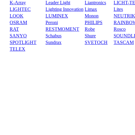
K-Array
Leader Light
Liantronics
LICHT-T
LIGHTEC
Lighting Innovation
Limax
Lites
LOOK
LUMINEX
Monon
NEUTRI
OSRAM
Peroni
PHILIPS
RAINBO
RAT
RESTMOMENT
Robe
Rosco
SANYO
Schabus
Shure
SOUNDL
SPOTLIGHT
Sundrax
SVETOCH
TASCAM
TELEX