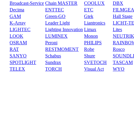
Broadcast-Service
Chain MASTER
COOLUX
DBX
Decima
ENTTEC
ETC
FILMGE
GAM
Green-GO
Gtek
Hall Stage
K-Array
Leader Light
Liantronics
LICHT-T
LIGHTEC
Lighting Innovation
Limax
Lites
LOOK
LUMINEX
Monon
NEUTRI
OSRAM
Peroni
PHILIPS
RAINBO
RAT
RESTMOMENT
Robe
Rosco
SANYO
Schabus
Shure
SOUNDL
SPOTLIGHT
Sundrax
SVETOCH
TASCAM
TELEX
TORCH
Visual Act
WYO