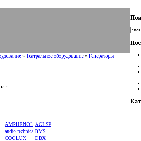
Пои
Пос
рудование
»
Театральное оборудование
»
Генераторы
нега
Кат
AMPHENOL
AOLSP
audio-technica
BMS
COOLUX
DBX