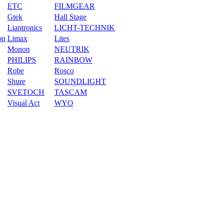
ETC
FILMGEAR
Gtek
Hall Stage
Liantronics
LICHT-TECHNIK
on
Limax
Lites
Monon
NEUTRIK
PHILIPS
RAINBOW
Robe
Rosco
Shure
SOUNDLIGHT
SVETOCH
TASCAM
Visual Act
WYO