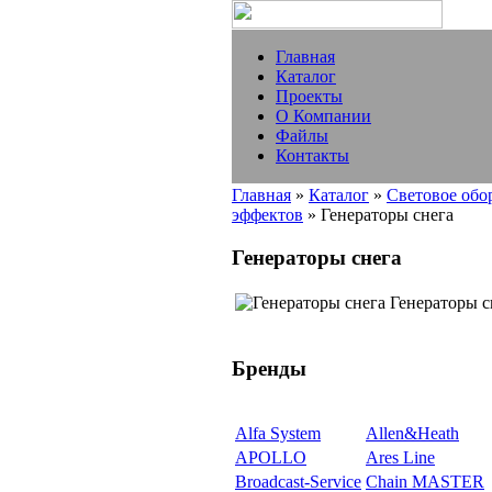
Главная
Каталог
Проекты
О Компании
Файлы
Контакты
Главная
»
Каталог
»
Световое обо
эффектов
» Генераторы снега
Генераторы снега
Генераторы с
Бренды
Alfa System
Allen&Heath
APOLLO
Ares Line
Broadcast-Service
Chain MASTER