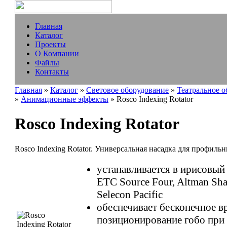
Главная
Каталог
Проекты
О Компании
Файлы
Контакты
Главная
»
Каталог
»
Световое оборудование
»
Театральное 
»
Анимационные эффекты
» Rosco Indexing Rotator
Rosco Indexing Rotator
Rosco Indexing Rotator. Универсальная насадка для профил
устанавливается в ирисовый
ETC Source Four, Altman Sha
Selecon Pacific
обеспечивает бесконечное в
позиционирование гобо при