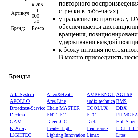
повторного воспроизведения
# 205
стрелки в гобо-часах)
111
Артикул:
000
управление по протоколу D
120
обеспечивается дистанцион
Бренд:
Rosco
вращения, позиционировани
удерживания каждой позиц
к блоку питания постоянног
В можно присоединять неско
Бренды
Alfa System
Allen&Heath
AMPHENOL
AOLSP
APOLLO
Ares Line
audio-technica
BMS
Broadcast-Service
Chain MASTER
COOLUX
DBX
Decima
ENTTEC
ETC
FILMGE
GAM
Green-GO
Gtek
Hall Stage
K-Array
Leader Light
Liantronics
LICHT-T
LIGHTEC
Lighting Innovation
Limax
Lites