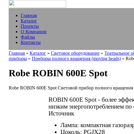
Главная
Каталог
Проекты
О Компании
Файлы
Контакты
Главная
»
Каталог
»
Световое оборудование
»
Театральное 
приборы
»
Приборы полного вращения (moving heads)
» Rob
Robe ROBIN 600E Spot
Robe ROBIN 600E Spot Световой прибор полного вращения
ROBIN 600E Spot - более эффе
низким энергопотреблением по
Источник
Лампа: компактная газораз
Цоколь: PGJX28