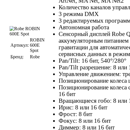
ArtNet, MA Net, MA Net2
Количество каналов управле
3 режима DMX
3 редактируемых программ
Автономная работа
Сенсорный дисплей Robe 
ROBIN
аккумуляторным питанием 
Артикул:
600E
гравитации для автоматиче
Spot
сервисных данных в режим
Бренд:
Robe
Pan/Tilt: 16 бит, 540°/280°
Pan/Tilt разрешение: 8 или 
Управление движением: тре
Позиционирование колеса ц
Позиционирование колеса с
16 бит
Вращающиеся гобо: 8 или 
Ирис: 8 или 16 бит
Фрост: 8 бит
Фокус: 8 или 16 бит
Диммер: 8 или 16 бит