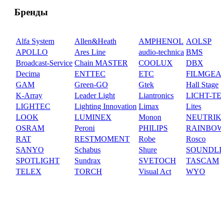
Бренды
Alfa System
Allen&Heath
AMPHENOL
AOLSP
APOLLO
Ares Line
audio-technica
BMS
Broadcast-Service
Chain MASTER
COOLUX
DBX
Decima
ENTTEC
ETC
FILMGE
GAM
Green-GO
Gtek
Hall Stage
K-Array
Leader Light
Liantronics
LICHT-T
LIGHTEC
Lighting Innovation
Limax
Lites
LOOK
LUMINEX
Monon
NEUTRI
OSRAM
Peroni
PHILIPS
RAINBO
RAT
RESTMOMENT
Robe
Rosco
SANYO
Schabus
Shure
SOUNDL
SPOTLIGHT
Sundrax
SVETOCH
TASCAM
TELEX
TORCH
Visual Act
WYO