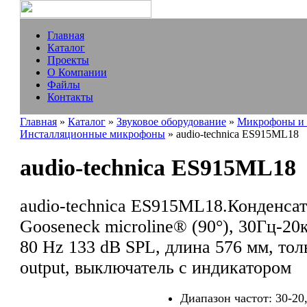
Главная
Каталог
Проекты
О Компании
Файлы
Контакты
Главная
»
Каталог
»
Звуковое оборудование
»
Микрофоны и 
Инсталляционные микрофоны
» audio-technica ES915ML18
audio-technica ES915ML18
audio-technica ES915ML18.Конденса
Gooseneck microline® (90°), 30Гц-20
80 Hz 133 dB SPL, длина 576 мм, то
output, выключатель с индикатором
Диапазон частот: 30-20