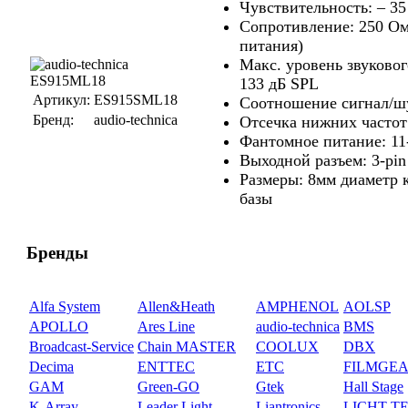
Чувствительность: – 35 
Сопротивление: 250 Ом
питания)
Макс. уровень звуковог
133 дБ SPL
Артикул:
ES915SML18
Соотношение сигнал/шу
Бренд:
audio-technica
Отсечка нижних частот:
Фантомное питание: 1
Выходной разъем: 3-p
Размеры: 8мм диаметр 
базы
Бренды
Alfa System
Allen&Heath
AMPHENOL
AOLSP
APOLLO
Ares Line
audio-technica
BMS
Broadcast-Service
Chain MASTER
COOLUX
DBX
Decima
ENTTEC
ETC
FILMGE
GAM
Green-GO
Gtek
Hall Stage
K-Array
Leader Light
Liantronics
LICHT-T