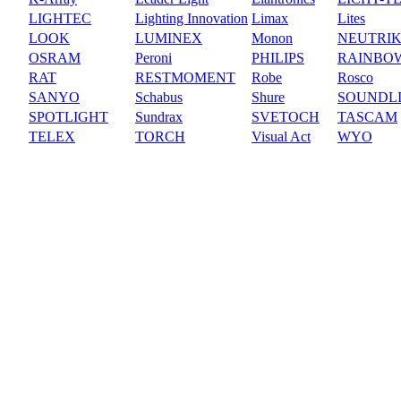
LIGHTEC
Lighting Innovation
Limax
Lites
LOOK
LUMINEX
Monon
NEUTRI
OSRAM
Peroni
PHILIPS
RAINBO
RAT
RESTMOMENT
Robe
Rosco
SANYO
Schabus
Shure
SOUNDL
SPOTLIGHT
Sundrax
SVETOCH
TASCAM
TELEX
TORCH
Visual Act
WYO