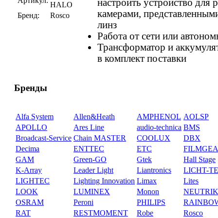
Артикул:
настроить устройство для
HALO
камерами, представленными
Бренд:
Rosco
линз
Работа от сети или автоном
Трансформатор и аккумуля
в комплект поставки
Бренды
Alfa System
Allen&Heath
AMPHENOL
AOLSP
APOLLO
Ares Line
audio-technica
BMS
Broadcast-Service
Chain MASTER
COOLUX
DBX
Decima
ENTTEC
ETC
FILMGE
GAM
Green-GO
Gtek
Hall Stage
K-Array
Leader Light
Liantronics
LICHT-T
LIGHTEC
Lighting Innovation
Limax
Lites
LOOK
LUMINEX
Monon
NEUTRI
OSRAM
Peroni
PHILIPS
RAINBO
RAT
RESTMOMENT
Robe
Rosco