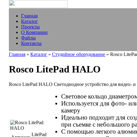
Главная
Каталог
Проекты
О Компании
Файлы
Контакты
Главная
»
Каталог
»
Студийное оборудование
» Rosco LiteP
Rosco LitePad HALO
Rosco LitePad HALO Светодиодное устройство для видео- и
Световое кольцо диаметром 
Используется для фото- ил
камеру
Идеально подходит для соз
при съемке с небольшого р
С помощью легкого алюми
LitePad