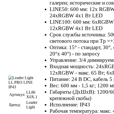
галереи; исторические и со
LINE50: 600 мм: 12x RGBW
24xRGBW 4x1 Вт LED
LINE100: 600 мм: 6xRGBW 
12xRGBW 4x1 Вт LED
Срок службы источника: 50
светового потока при Tр =+
Оптика: 15° - стандарт, 30°, 4
20°x 40°) - по запросу
Управление: 3/4 диммируем
Входная мощность: 24xRGBW
12xRGBW - макс. 65 Вт; 6x
Питание: 24 В DC, кабель 5
Вес: 600 мм - 1,5 кг; 1200 м
Габариты (ДхШхВ): 1200/600
LL86
Артикул:
X0X.1
крепежной скобы)
Leader
Исполнение: IP43
Бренд:
Light
Рабочая температура: макс.