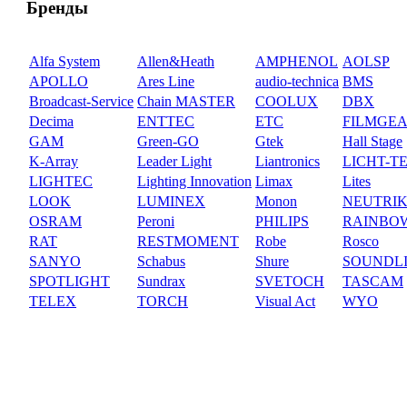
Бренды
Alfa System
Allen&Heath
AMPHENOL
AOLSP
APOLLO
Ares Line
audio-technica
BMS
Broadcast-Service
Chain MASTER
COOLUX
DBX
Decima
ENTTEC
ETC
FILMGE
GAM
Green-GO
Gtek
Hall Stage
K-Array
Leader Light
Liantronics
LICHT-T
LIGHTEC
Lighting Innovation
Limax
Lites
LOOK
LUMINEX
Monon
NEUTRI
OSRAM
Peroni
PHILIPS
RAINBO
RAT
RESTMOMENT
Robe
Rosco
SANYO
Schabus
Shure
SOUNDL
SPOTLIGHT
Sundrax
SVETOCH
TASCAM
TELEX
TORCH
Visual Act
WYO