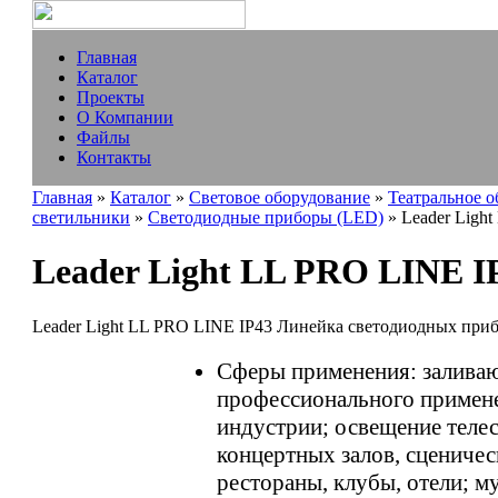
Главная
Каталог
Проекты
О Компании
Файлы
Контакты
Главная
»
Каталог
»
Световое оборудование
»
Театральное 
светильники
»
Светодиодные приборы (LED)
» Leader Ligh
Leader Light LL PRO LINE I
Leader Light LL PRO LINE IP43 Линейка светодиодных при
Сферы применения: заливаю
профессионального примен
индустрии; освещение телес
концертных залов, сцениче
рестораны, клубы, отели; м