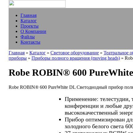
Главная
Каталог
Проекты
О Компании
Файлы
Контакты
Главная
»
Каталог
»
Световое оборудование
»
Театральное 
приборы
»
Приборы полного вращения (moving heads)
» Rob
Robe ROBIN® 600 PureWhit
Robe ROBIN® 600 PureWhite DL Светодиодный прибор пол
Применение: телестудии, т
конференции и любые друг
высококачественный энер
Прибор оптимизирован дл
холодного белого света 60
37 светодиодных RGBW-му