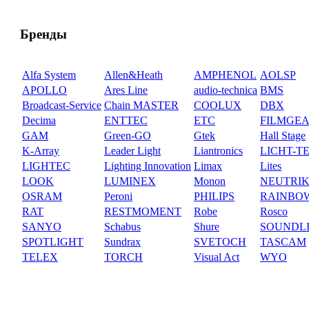
Бренды
Alfa System
Allen&Heath
AMPHENOL
AOLSP
APOLLO
Ares Line
audio-technica
BMS
Broadcast-Service
Chain MASTER
COOLUX
DBX
Decima
ENTTEC
ETC
FILMGE
GAM
Green-GO
Gtek
Hall Stage
K-Array
Leader Light
Liantronics
LICHT-T
LIGHTEC
Lighting Innovation
Limax
Lites
LOOK
LUMINEX
Monon
NEUTRI
OSRAM
Peroni
PHILIPS
RAINBO
RAT
RESTMOMENT
Robe
Rosco
SANYO
Schabus
Shure
SOUNDL
SPOTLIGHT
Sundrax
SVETOCH
TASCAM
TELEX
TORCH
Visual Act
WYO