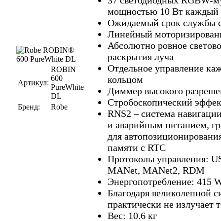
мощностью 10 Вт каждый
Ожидаемый срок службы св
Линейный моторизированн
Абсолютно ровное светово
раскрытия луча
Отдельное управление ка
ROBIN
600
кольцом
Артикул:
PureWhite
Диммер высокого разреше
DL
Стробоскопический эффек
Бренд:
Robe
RNS2 – система навигаци
и аварийным питанием, г
для автопозиционировани
памяти с RTC
Протоколы управления: U
MANet, MANet2, RDM
Энергопотребление: 415 
Благодаря великолепной с
практически не излучает 
Вес: 10.6 кг