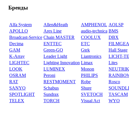
Бренды
Alfa System
Allen&Heath
AMPHENOL
AOLSP
APOLLO
Ares Line
audio-technica
BMS
Broadcast-Service
Chain MASTER
COOLUX
DBX
Decima
ENTTEC
ETC
FILMGE
GAM
Green-GO
Gtek
Hall Stage
K-Array
Leader Light
Liantronics
LICHT-T
LIGHTEC
Lighting Innovation
Limax
Lites
LOOK
LUMINEX
Monon
NEUTRI
OSRAM
Peroni
PHILIPS
RAINBO
RAT
RESTMOMENT
Robe
Rosco
SANYO
Schabus
Shure
SOUNDL
SPOTLIGHT
Sundrax
SVETOCH
TASCAM
TELEX
TORCH
Visual Act
WYO