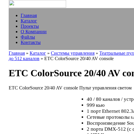
Главная
Каталог
Проекты
О Компании
Файлы
Контакты
Главная
»
Каталог
»
Системы управления
»
Театральные пул
до 512 каналов
» ETC ColorSource 20/40 AV console
ETC ColorSource 20/40 AV co
ETC ColorSource 20/40 AV console Пульт управления светом
40 / 80 каналов / уст
999 кью
1 порт Ethernet 802.3
Сетевые протоколы s
Воспроизведение Sou
2 порта DMX-512 (с