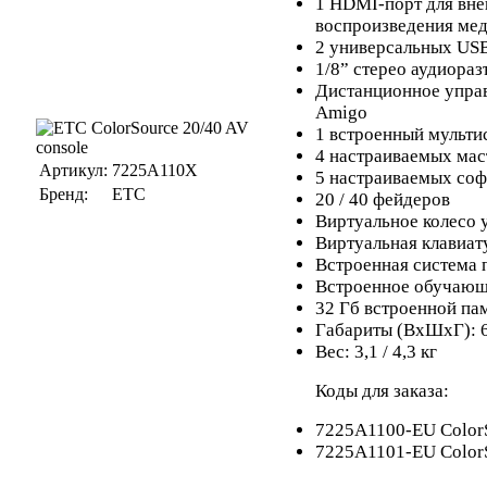
1 HDMI-порт для вне
воспроизведения ме
2 универсальных US
1/8” стерео аудиора
Дистанционное управ
Amigo
1 встроенный мульти
4 настраиваемых мас
Артикул:
7225A110X
5 настраиваемых со
Бренд:
ETC
20 / 40 фейдеров
Виртуальное колесо 
Виртуальная клавиат
Встроенная система
Встроенное обучающ
32 Гб встроенной па
Габариты (ВхШхГ): 
Вес: 3,1 / 4,3 кг
Коды для заказа:
7225A1100-EU ColorS
7225A1101-EU ColorS