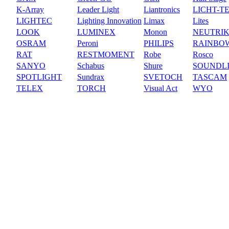
K-Array
Leader Light
Liantronics
LICHT-T
LIGHTEC
Lighting Innovation
Limax
Lites
LOOK
LUMINEX
Monon
NEUTRI
OSRAM
Peroni
PHILIPS
RAINBO
RAT
RESTMOMENT
Robe
Rosco
SANYO
Schabus
Shure
SOUNDL
SPOTLIGHT
Sundrax
SVETOCH
TASCAM
TELEX
TORCH
Visual Act
WYO