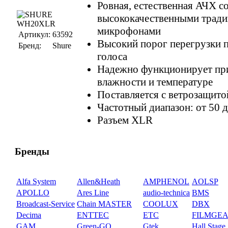
Ровная, естественная АЧХ с
высококачественными трад
микрофонами
Артикул:
63592
Высокий порог перегрузки 
Бренд:
Shure
голоса
Надежно функционирует пр
влажности и температуре
Поставляется с ветрозащито
Частотный диапазон: от 50 д
Разъем XLR
Бренды
Alfa System
Allen&Heath
AMPHENOL
AOLSP
APOLLO
Ares Line
audio-technica
BMS
Broadcast-Service
Chain MASTER
COOLUX
DBX
Decima
ENTTEC
ETC
FILMGE
GAM
Green-GO
Gtek
Hall Stage