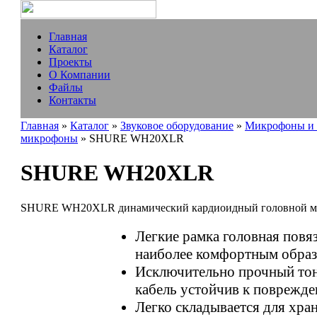
Главная
Каталог
Проекты
О Компании
Файлы
Контакты
Главная
»
Каталог
»
Звуковое оборудование
»
Микрофоны и 
микрофоны
» SHURE WH20XLR
SHURE WH20XLR
SHURE WH20XLR динамический кардиоидный головной м
Легкие рамка головная повя
наиболее комфортным обра
Исключительно прочный то
кабель устойчив к поврежд
Легко складывается для хра